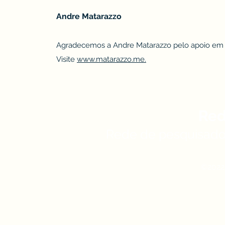
Andre Matarazzo
Agradecemos a Andre Matarazzo pelo apoio em es
Visite
www.matarazzo.me.
Red
Rede de pesquisador
©2022